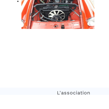
L'association
L’association a pour but de 
véhicules de la marque anglais