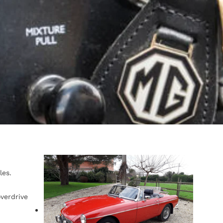
les.
verdrive