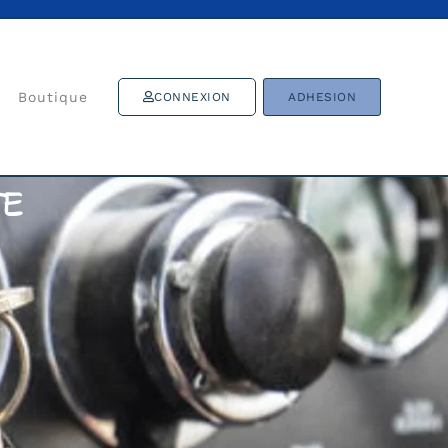
Boutique
CONNEXION
ADHESION
TE