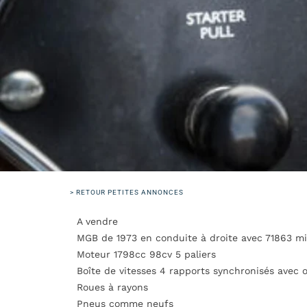
> RETOUR PETITES ANNONCES
A vendre
MGB de 1973 en conduite à droite avec 71863 mi
Moteur 1798cc 98cv 5 paliers
Boîte de vitesses 4 rapports synchronisés avec o
Roues à rayons
Pneus comme neufs