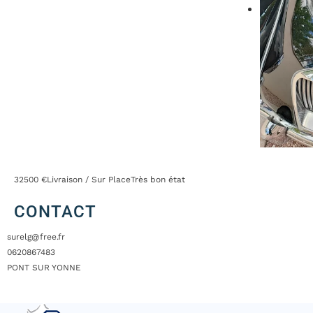
32500 €
Livraison / Sur Place
Très bon état
CONTACT
surelg@free.fr
0620867483
PONT SUR YONNE