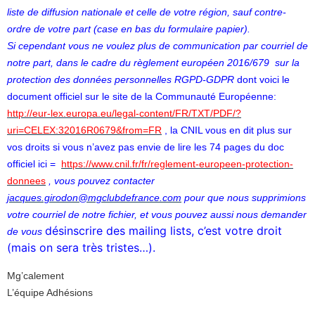
liste de diffusion nationale et celle de votre région, sauf contre-
ordre de votre part (case en bas du formulaire papier).
Si cependant vous ne voulez plus de communication par courriel de
notre part, dans le cadre du règlement européen 2016/679 sur la
protection des données personnelles RGPD-GDPR
dont voici le
document officiel sur le site de la Communauté Européenne:
http://eur-lex.europa.eu/legal-content/FR/TXT/PDF/?
uri=CELEX:32016R0679&from=FR
, la CNIL vous en dit plus sur
vos droits si vous n’avez pas envie de lire les 74 pages du doc
officiel ici =
https://www.cnil.fr/fr/reglement-europeen-protection-
donnees
, vous pouvez contacter
jacques.girodon@mgclubdefrance.com
pour que nous supprimions
votre courriel de notre fichier, et vous pouvez aussi nous demander
désinscrire des mailing lists, c’est votre droit
de vous
(mais on sera très tristes…).
Mg’calement
L’équipe Adhésions